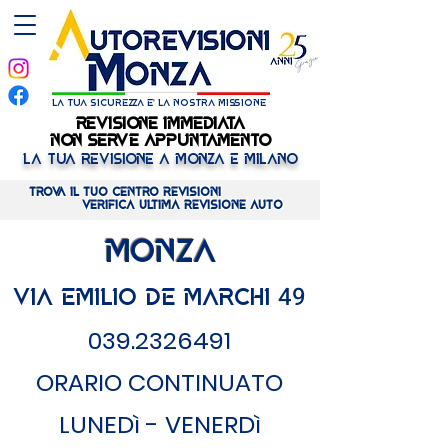
la tua sicurezza e' la nostra missione
REVISIONE IMMEDIATA
REVISIONE IMMEDIATA
NON SERVE APPUNTAMENTO
NON SERVE APPUNTAMENTO
LA TUA REVISIONE A MONZA E MILANO
Trova il tuo centro REVISIONI
verifica ULTIMA revisione AUTO
MONZA
49
VIA EMILIO DE MARCHI
039.2326491
ORARIO CONTINUATO
LUNEDì - VENERDì