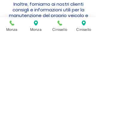
Inoltre, forniamo ai nostri clienti
consigli e informazioni utili per la
manutenzione del proprio veicolo e
per tutelarsi da eventuali sanzioni
amministrative.
Monza
Monza
Cinisello
Cinisello
La nostra sede di Monza è
strategicamente situata vicino allo
storico circuito di Monza, vicino ai
comuni di Villasanta e Arcore. Questo
ci permette di essere facilmente
raggiungibili da tutti i clienti della
provincia di Monza e Brianza, e anche
da quelli di Milano e dintorni.
Effettuiamo Revisioni di auto, moto,
caravan, veicoli commerciali, taxi e
NCC 6 giorni su 7 con orario
continuato, siamo aperti anche il
sabato mattina. Questo ci permette
di garantire un servizio rapido e
conveniente, senza lunghe attese.
Il nostro prezzo minimo fisso è di
79€, iva inclusa. Questo ci rende una
scelta conveniente per tutti gli