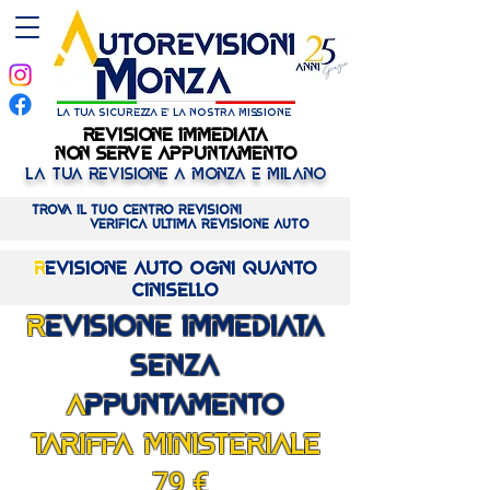
la tua sicurezza e' la nostra missione
REVISIONE IMMEDIATA
REVISIONE IMMEDIATA
NON SERVE APPUNTAMENTO
NON SERVE APPUNTAMENTO
LA TUA REVISIONE A MONZA E MILANO
Trova il tuo centro REVISIONI
verifica ULTIMA revisione AUTO
R
evisione Auto OGNI QUANTO
CINISELLO
R
EVISIONE IMMEDIATA
SENZA
A
PPUNTAMENTO
TARIFFA MINISTERIALE
79
€