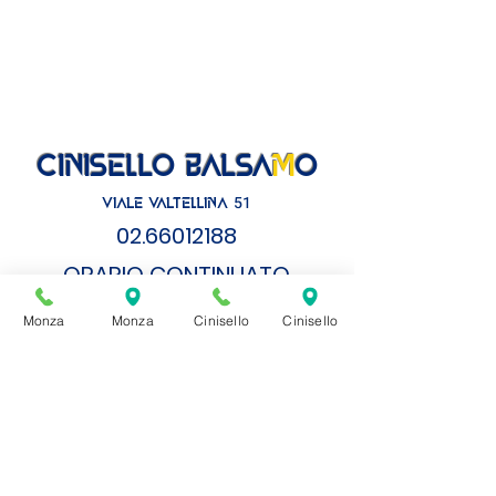
cinisello balsa
m
o
51
VIALE VALTELLINA
02.6
6012188
ORARIO CONTI
NUATO
LUNEDì
- VENERDì
Monza
Monza
Cinisello
Cinisello
8.30 - 19.00
SABATO
8.00 - 18.00