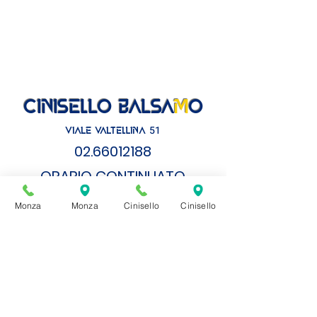
cinisello balsa
m
o
51
VIALE VALTELLINA
02.6
6012188
ORARIO CONTI
NUATO
LUNEDì
- VENERDì
Monza
Monza
Cinisello
Cinisello
8.30 - 19.00
SABATO
8.00 - 18.00