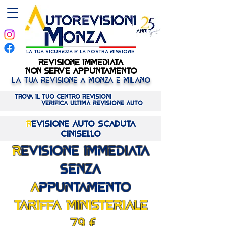
la tua sicurezza e' la nostra missione
REVISIONE IMMEDIATA
REVISIONE IMMEDIATA
NON SERVE APPUNTAMENTO
NON SERVE APPUNTAMENTO
LA TUA REVISIONE A MONZA E MILANO
Trova il tuo centro REVISIONI
verifica ULTIMA revisione AUTO
R
evisione Auto SCADUTA
CINISELLO
R
EVISIONE IMMEDIATA
SENZA
A
PPUNTAMENTO
TARIFFA MINISTERIALE
79
€