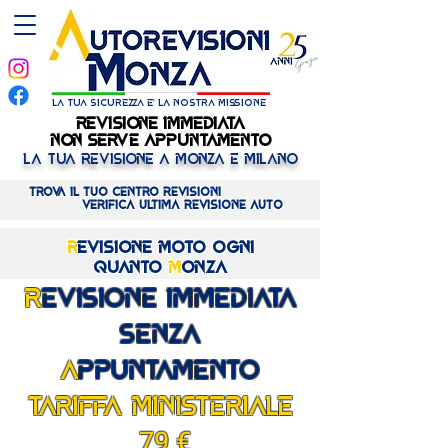
la tua sicurezza e' la nostra missione
REVISIONE IMMEDIATA
REVISIONE IMMEDIATA
NON SERVE APPUNTAMENTO
NON SERVE APPUNTAMENTO
LA TUA REVISIONE A MONZA E MILANO
Trova il tuo centro REVISIONI
verifica ULTIMA revisione AUTO
R
evisione MOto ogni
quanto
M
onza
R
EVISIONE IMMEDIATA
SENZA
A
PPUNTAMENTO
TARIFFA MINISTERIALE
79
€