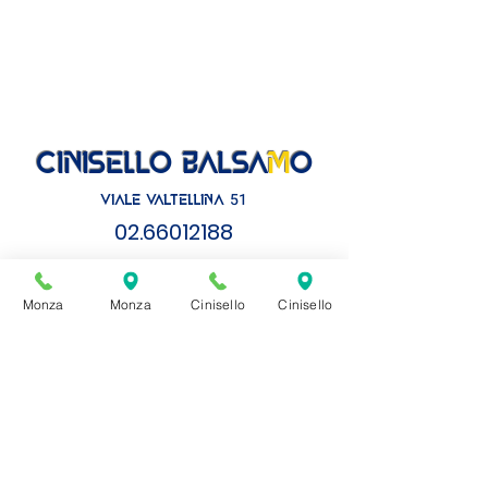
cinisello balsa
m
o
51
VIALE VALTELLINA
02.6
6012188
ORARIO CONTI
NUATO
LUNEDì
- VENERDì
Monza
Monza
Cinisello
Cinisello
8.30 - 19.00
SABATO
8.00 - 18.00