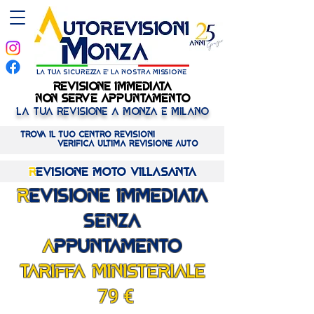
la tua sicurezza e' la nostra missione
REVISIONE IMMEDIATA
REVISIONE IMMEDIATA
NON SERVE APPUNTAMENTO
NON SERVE APPUNTAMENTO
LA TUA REVISIONE A MONZA E MILANO
Trova il tuo centro REVISIONI
verifica ULTIMA revisione AUTO
R
evisione MOTO VILLASANTA
R
EVISIONE IMMEDIATA
SENZA
A
PPUNTAMENTO
TARIFFA MINISTERIALE
79
€