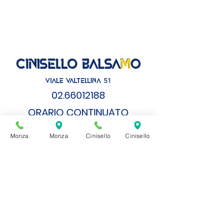
cinisello balsa
m
o
51
VIALE VALTELLINA
02.6
6012188
ORARIO CONTI
NUATO
LUNEDì
- VENERDì
Monza
Monza
Cinisello
Cinisello
8.30 - 19.00
SABATO
8.00 - 18.00